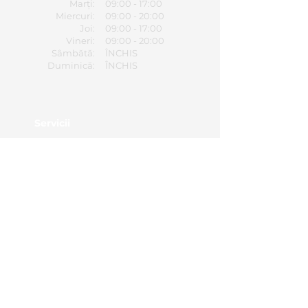
Marți:
09:00 - 17:00
Miercuri:
09:00 - 20:00
Joi:
09:00 - 17:00
Vineri:
09:00 - 20:00
Sâmbătă:
ÎNCHIS
Duminică:
ÎNCHIS
Servicii
Blefaroplastie
Otoplastie
Labioplastie
Caută Servicii
Contact
Cerere de programare
Contact
0365 430 658