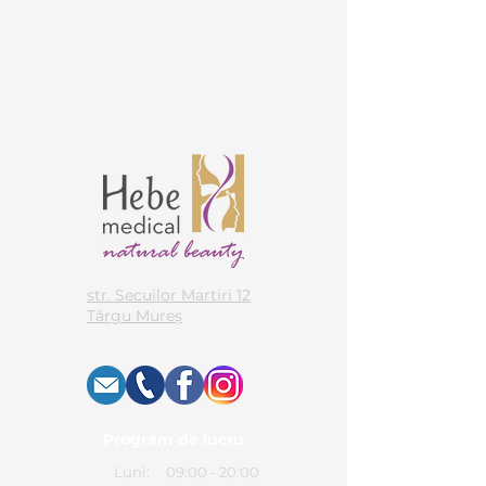
str. Secuilor Martiri 12
Târgu Mureș
Program de lucru
Luni:
09:00 - 20:00