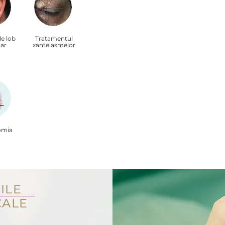
e lob
Tratamentul
lar
xantelasmelor
omia
ILE
CALE