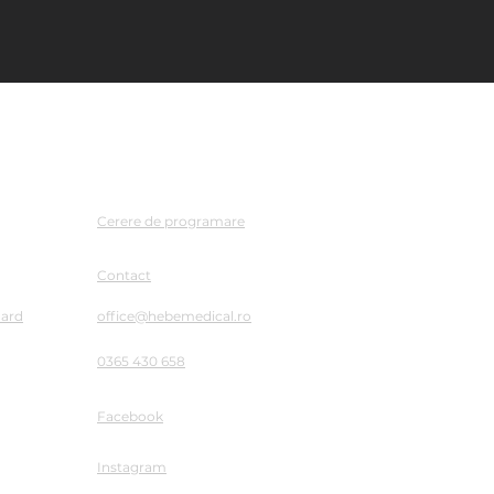
Contact
Cerere de programare
Contact
Card
office@hebemedical.ro
0365 430 658
Facebook
Instagram