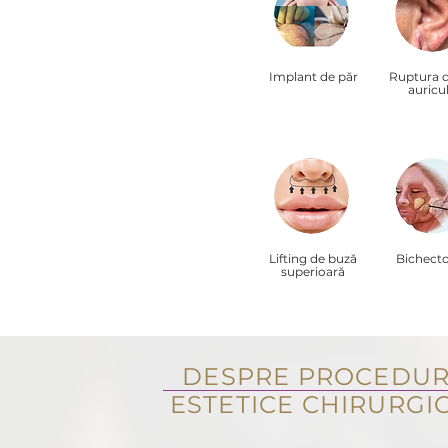
Implant de păr
Ruptura d
auricu
Lifting de buză
Bichect
superioară
DESPRE PROCEDUR
ESTETICE CHIRURGI