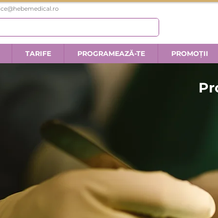
fice@hebemedical.ro
TARIFE
PROGRAMEAZĂ-TE
PROMOȚII
Pr
Des