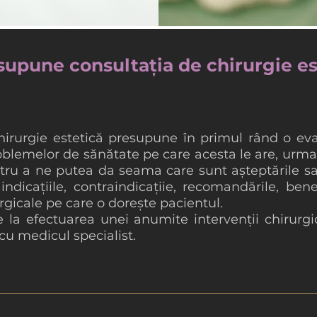
supune consultația de chirurgie es
hirurgie estetică presupune în primul rând o eva
oblemelor de sănătate pe care acesta le are, urma
tru a ne putea da seama care sunt aşteptările sal
indicațiile, contraindicațiie, recomandările, benefi
urgicale pe care o doreşte pacientul.
e la efectuarea unei anumite intervenții chirurgi
u medicul specialist.