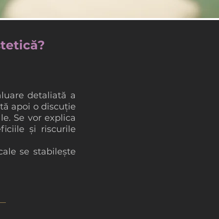
tetică?
luare detaliată a
tă apoi o discuție
e. Se vor explica
ciile și riscurile
cale se stabilește