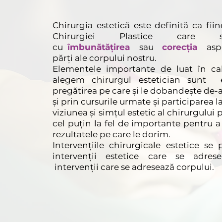
Chirurgia estetică este definită ca fi
Chirurgiei Plastice care
cu
îmbunătățirea
sau
corecția
asp
părți ale corpului nostru.
Elementele importante de luat în ca
alegem chirurgul estetician sunt e
pregătirea pe care și le dobandește de-a
și prin cursurile urmate şi participarea l
viziunea și simțul estetic al chirurgului 
cel puțin la fel de importante pentru 
rezultatele pe care le dorim.
Intervenţiile chirurgicale estetice se
intervenţii estetice care se adrese
intervenţii care se adresează corpului.