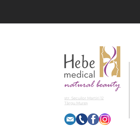
str. Secuilor Martiri 12
Târgu Mureș