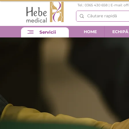
Tel.: 0365 430 658 | E-mail:
of
HOME
ECHIPĂ
Servicii