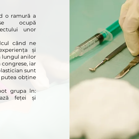
ind o ramură a
 se ocupă
ectului unor
lcul când ne
xperiența și
 lungul anilor
a congrese, iar
plastician sunt
a putea obține
 pot grupa în:
ază feţei şi