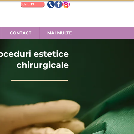
COVID 19
CONTACT
MAI MULTE
oceduri estetice
chirurgicale
pre proceduri