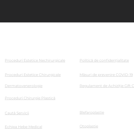
Navigare
Documente
Proceduri Estetice Nechirurgicale
Politică de confidențialitate
Proceduri Estetice Chirurgicale
Măsuri de prevenire COVID-19
Dermatovenerologie
Regulament de Achiziție Gift 
Proceduri Chirurgie Plastică
Servicii
Blefaroplastie
Caută Servicii
Otoplastie
Echipa Hebe Medical