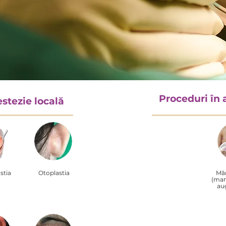
Proceduri în 
stezie locală
stia
Otoplastia
Măr
(mam
au