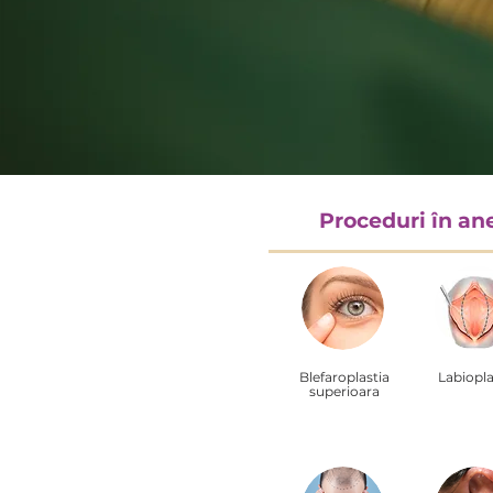
Proceduri în ane
Blefaroplastia
Labiopla
superioara