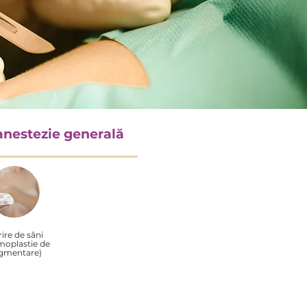
anestezie generală
ire de sâni
oplastie de
gmentare)