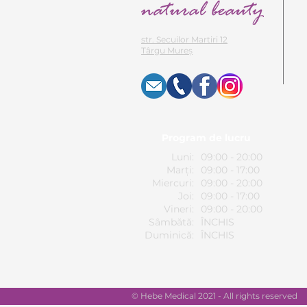
str. Secuilor Martiri 12
Târgu Mureș
Program de lucru
Luni:
09:00 - 20:00
Marți:
09:00 - 17:00
Miercuri:
09:00 - 20:00
Joi:
09:00 - 17:00
Vineri:
09:00 - 20:00
Sâmbătă:
ÎNCHIS
Duminică:
ÎNCHIS
© Hebe Medical 2021 - All rights reserved