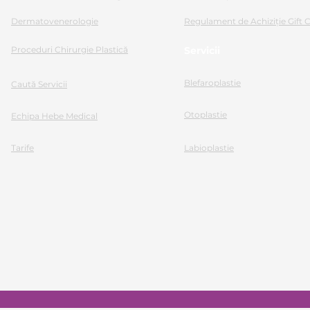
Dermatovenerologie
Regulament de Achiziție Gift 
Proceduri Chirurgie Plastică
Servicii
Blefaroplastie
Caută Servicii
Otoplastie
Echipa Hebe Medical
Tarife
Labioplastie