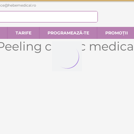
fice@hebemedical.ro
TARIFE
PROGRAMEAZĂ-TE
PROMOȚII
Peeling chimic medica