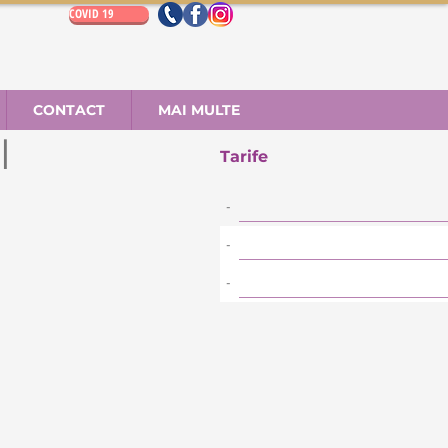
COVID 19
CONTACT
MAI MULTE
l
Tarife
-
-
-