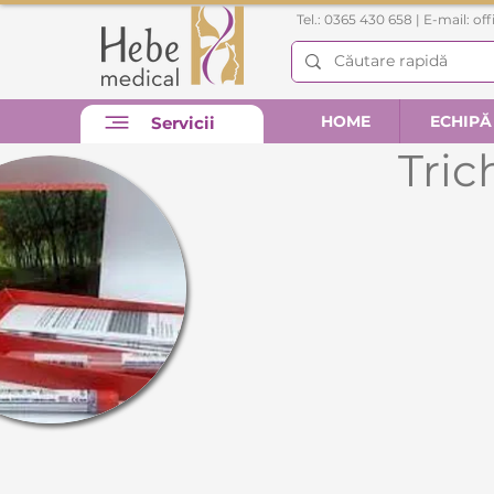
Tel.: 0365 430 658 | E-mail:
of
HOME
ECHIPĂ
Servicii
Tric