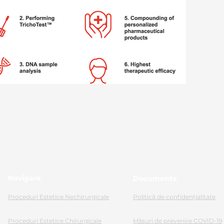
Navigare
Documente
Proceduri Estetice Nechirurgicale
Politică de confidențialitate
Proceduri Estetice Chirurgicale
Măsuri de prevenire COVID-19