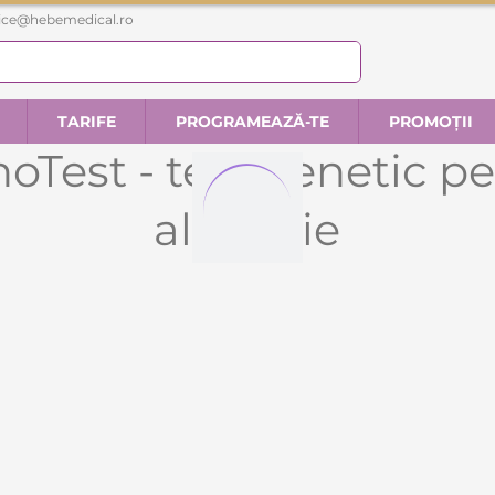
fice@hebemedical.ro
TARIFE
PROGRAMEAZĂ-TE
PROMOȚII
hoTest - test genetic p
alopecie