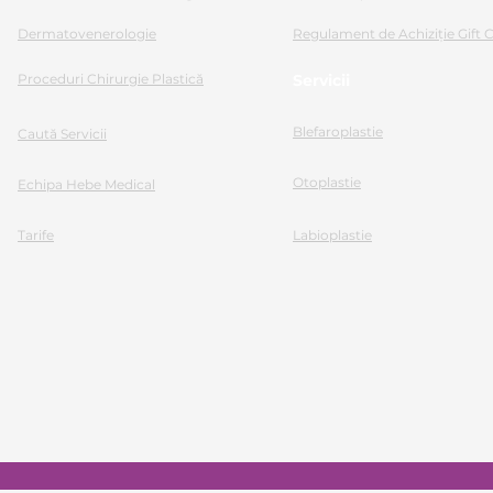
Dermatovenerologie
Regulament de Achiziție Gift 
Proceduri Chirurgie Plastică
Servicii
Blefaroplastie
Caută Servicii
Otoplastie
Echipa Hebe Medical
Tarife
Labioplastie