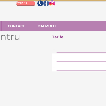
COVID 19
CONTACT
MAI MULTE
entru
Tarife
-
-
-