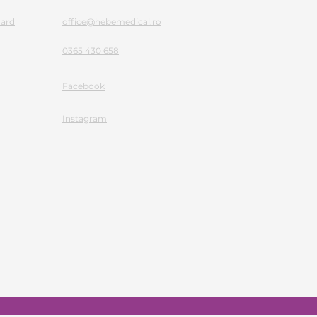
Card
office@hebemedical.ro
0365 430 658
Facebook
Instagram