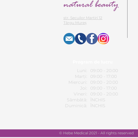
str. Secuilor Martiri 12
Târgu Mureș
Program de lucru
Luni:
09:00 - 20:00
Marți:
09:00 - 17:00
Miercuri:
09:00 - 20:00
Joi:
09:00 - 17:00
Vineri:
09:00 - 20:00
Sâmbătă:
ÎNCHIS
Duminică:
ÎNCHIS
© Hebe Medical 2021 - All rights reserved