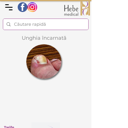
Unghia încarnată
Tarife