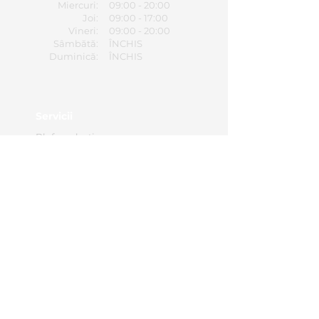
Miercuri:
09:00 - 20:00
Joi:
09:00 - 17:00
Vineri:
09:00 - 20:00
Sâmbătă:
ÎNCHIS
Duminică:
ÎNCHIS
Servicii
Blefaroplastie
Otoplastie
Labioplastie
Caută Servicii
Contact
Cerere de programare
Contact
0365 430 658
office@hebemedical.ro