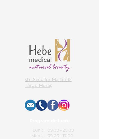
str. Secuilor Martiri 12
Târgu Mureș
Program de lucru
Luni:
09:00 - 20:00
Marți:
09:00 - 17:00