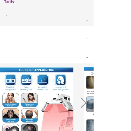
Tarife
-
-
-
-
-
-