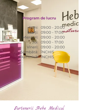
Program de lucru
Luni:
09:00 - 20:00
Marți:
09:00 - 17:00
Miercuri:
09:00 - 20:00
Joi:
09:00 - 17:00
Vineri:
09:00 - 20:00
Sâmbătă:
ÎNCHIS
Duminică:
ÎNCHIS
Partenerii Hebe Medical